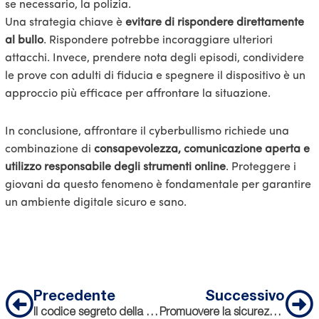
se necessario, la polizia.
Una strategia chiave è
evitare di rispondere direttamente
al bullo
. Rispondere potrebbe incoraggiare ulteriori
attacchi. Invece, prendere nota degli episodi, condividere
le prove con adulti di fiducia e spegnere il dispositivo è un
approccio più efficace per affrontare la situazione.
In conclusione, affrontare il cyberbullismo richiede una
combinazione di
consapevolezza, comunicazione aperta e
utilizzo responsabile degli strumenti online
. Proteggere i
giovani da questo fenomeno è fondamentale per garantire
un ambiente digitale sicuro e sano.
Precedente
Su
Precedente
Successivo
Il codice segreto della comunicazione: costruire un legame forte tra madri e figlie
Promuovere la sicurezza del corpo nei giovani