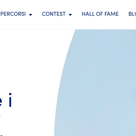
 PERCORSI
CONTEST
HALL OF FAME
BL
 i
i