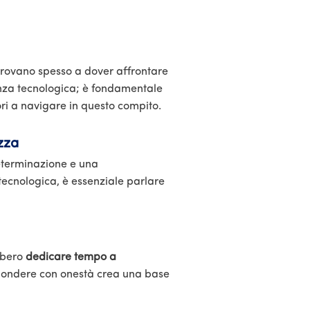
i trovano spesso a dover affrontare
enza tecnologica; è fondamentale
tori a navigare in questo compito.
zza
determinazione e una
tecnologica, è essenziale parlare
ebbero
dedicare tempo a
ispondere con onestà crea una base