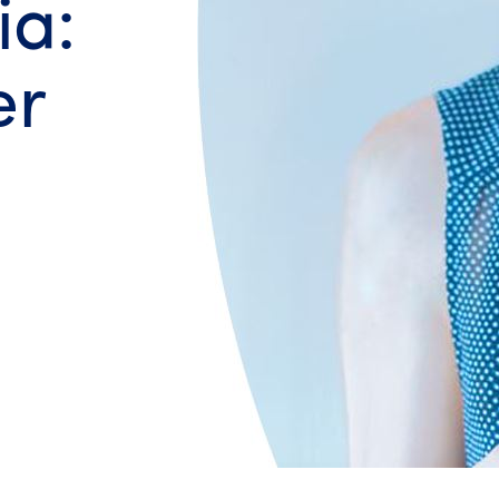
ia:
er