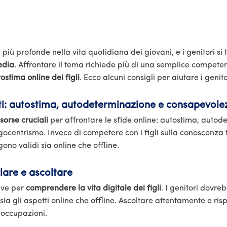
più profonde nella vita quotidiana dei giovani, e i genitori s
edia
. Affrontare il tema richiede più di una semplice compet
ostima online dei figli
. Ecco alcuni consigli per aiutare i geni
ti: autostima, autodeterminazione e consapevole
isorse cruciali
per affrontare le sfide online: autostima, auto
ocentrismo. Invece di competere con i figli sulla conoscenza 
no validi sia online che offline.
are e ascoltare
ave per
comprendere la vita digitale dei figli
. I genitori dovr
sia gli aspetti online che offline. Ascoltare attentamente e r
eoccupazioni.