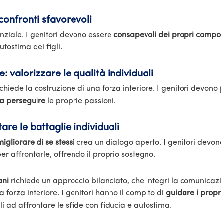
confronti sfavorevoli
enziale. I genitori devono essere
consapevoli dei propri compo
tostima dei figli.
: valorizzare le qualità individuali
chiede la costruzione di una forza interiore. I genitori devono
 a perseguire
le proprie passioni.
re le battaglie individuali
gliorare di se stessi
crea un dialogo aperto. I genitori devon
er affrontarle, offrendo il proprio sostegno.
ani
richiede un approccio bilanciato, che integri la comunicazi
a forza interiore. I genitori hanno il compito di
guidare i propri
i ad affrontare le sfide con fiducia e autostima.