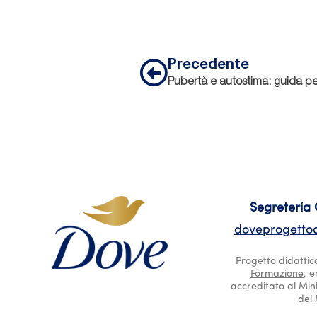
Precedente
Precedente
Segreteria
doveprogettoa
Progetto didattic
Formazione
, 
accreditato al Mini
del 