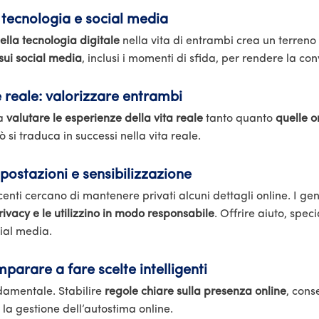
 tecnologia e social media
ella tecnologia digitale
nella vita di entrambi crea un terreno
sui social media
, inclusi i momenti di sfida, per rendere la co
e reale: valorizzare entrambi
 a
valutare le esperienze della vita reale
tanto quanto
quelle o
 si traduca in successi nella vita reale.
mpostazioni e sensibilizzazione
enti cercano di mantenere privati alcuni dettagli online. I geni
vacy e le utilizzino in modo responsabile
. Offrire aiuto, spec
cial media.
mparare a fare scelte intelligenti
damentale. Stabilire
regole chiare sulla presenza online
, cons
la gestione dell’autostima online.