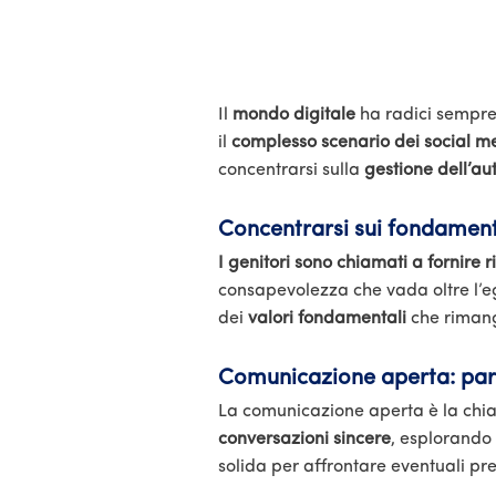
Il
mondo digitale
ha radici sempre 
il
complesso scenario dei social m
concentrarsi sulla
gestione dell’aut
Concentrarsi sui fondamen
I genitori sono chiamati a fornire r
consapevolezza che vada oltre l’eg
dei
valori fondamentali
che rimango
Comunicazione aperta: parl
La comunicazione aperta è la chi
conversazioni sincere
, esplorando 
solida per affrontare eventuali pr