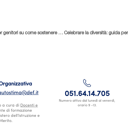
Pubertà e autostima: guida per genitori su come sostenere le proprie figlie attraverso questo viaggio unico
 Organizzativa
utostima@def.it
051.64.14.705
Numero attivo dal lunedì al venerdì,
o a cura di
Docenti e
orario 9 -13.
ente di formazione
stero dell’Istruzione e
Merito.